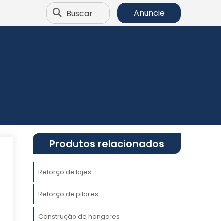
Buscar
Anuncie
Produtos relacionados
Reforço de lajes
a
Reforço de pilares
e
,
Construção de hangares