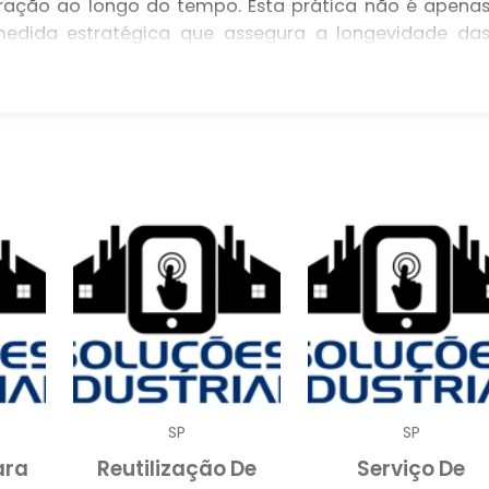
ação ao longo do tempo. Esta prática não é apena
dida estratégica que assegura a longevidade da
uturais.
ais de suporte, desempenham um papel fundamental n
na necessário especialmente em situações onde as laje
tar as exigências impostas por novos equipamentos
res em construções existentes. Uma análise detalhad
mite identificar a necessidade de um reforço, evitand
rios do espaço.
O DE LAJES
rie de benefícios significativos. Primeiramente, ess
ndo o risco de colapsos que podem resultar em dano
as humanas. Estruturas que não estão adequadament
desníveis e até desabamentos. Portanto, realizar u
SP
SP
e na manutenção da integridade estrutural.
ara
Reutilização De
Serviço De