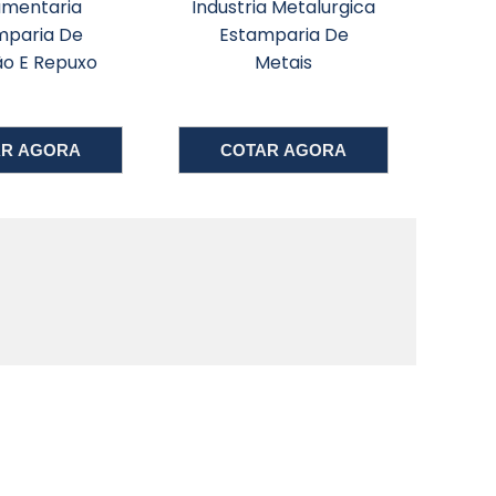
amentaria
Industria Metalurgica
Est
mparia De
Estamparia De
?
ão E Repuxo
Metais
,
s
AR AGORA
COTAR AGORA
,
e
r
s
z
s
a