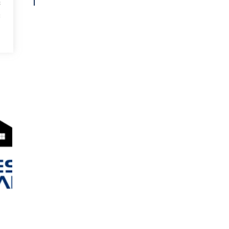
s
s
a
s
,
a
o
a
s
e
m