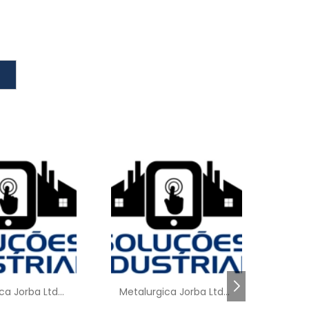
s
m
o
o
s
a
e
s
a
r
o
Metalurgica Jorba Ltda - SP
Metalurgica Jorba Ltda - SP
,