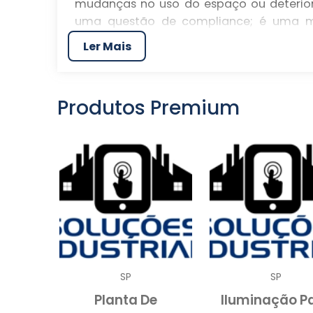
mudanças no uso do espaço ou deterior
uma questão de compliance; é uma me
edificações e previne possíveis falhas estr
Ler Mais
As lajes, por serem elementos horizont
distribuição de cargas. O reforço se tor
atuais não são suficientes para supor
Produtos Premium
mudanças de layout ou a adição de anda
realizada por engenheiros estruturais per
riscos e garantindo a segurança dos usuá
BENEFÍCIOS DO REFORÇ
reforço de lajes
Investir no
traz uma sé
técnica promove a segurança, minimiza
materiais e, mais importante, em perd
reforçadas podem sofrer com fissuras, 
SP
SP
reforço adequado se torna uma prioridad
Planta De
Iluminação P