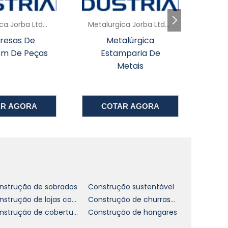
Metalurgica Jorba Ltda - SP
Metalurgica Jorba Ltda - SP
resas De
Metalúrgica
Fe
em De Peças
Estamparia De
s
Metais
a
e
e
AR AGORA
COTAR AGORA
r
a
e
a
nstrução de sobrados
Construção sustentável
Construção de lojas comerciais
Construção de churrasqueiras de alvenaria
Construção de coberturas
Construção de hangares