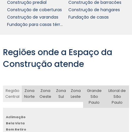
software especializado, permitem um
Construção predial
Construção de barracões
acompanhamento detalhado de todas as
Construção de coberturas
Construção de hangares
etapas da obra, facilitando a organização e a
Construção de varandas
Fundação de casas
comunicação entre as equipes.
Fundação para casas térreas
Um gerenciamento eficiente não se limita
apenas à parte técnica, mas envolve também
a liderança das equipes. A motivação e a
Regiões onde a Espaço da
capacitação dos profissionais envolvidos no
Construção atende
projeto são fundamentais para que os
resultados desejados sejam alcançados.
Portanto, investir em gestão é investir no
futuro do seu negócio.
Região
Zona
Zona
Zona
Zona
Grande
Litoral de
Central
Norte
Oeste
Sul
Leste
São
São
RELACIONAMENTO COM
Paulo
Paulo
FORNECEDORES
Aclimação
Outro fator que pode influenciar diretamente
Bela Vista
construção predial
no sucesso da
é a
Bom Retiro