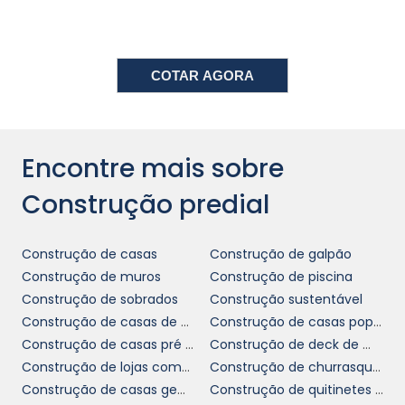
inovação dos materiais. O mercado está
cheio de opções que oferecem soluções
inteligentes, como concreto que se
autoconserta e materiais que oferecem
COTAR AGORA
eficiência energética. Assim, conhecer as
opções disponíveis e suas aplicações pode
fazer toda a diferença no resultado final de
uma obra, proporcionando não apenas
Encontre mais sobre
funcionalidade, mas também estética.
Construção predial
GESTÃO DE PROJETOS NA
CONSTRUÇÃO CIVIL
Construção de casas
Construção de galpão
Construção de muros
Construção de piscina
A gestão eficaz de projetos é um elemento
Construção de sobrados
Construção sustentável
construção predial
crucial na
. Contar com
Construção de casas de alto padrão
Construção de casas populares
um bom planejamento e execução pode
Construção de casas pré moldadas
Construção de deck de madeira
evitar retrabalhos, atrasos e despesas extras.
Construção de lojas comerciais
Construção de churrasqueiras de alvenaria
Ferramentas de gestão modernas, como
Construção de casas geminadas
Construção de quitinetes para aluguel