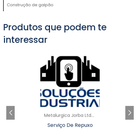
mercado.
Construção de galpão
IMPORTÂNCIA DA
QUALIDADE NOS
Produtos que podem te
MATERIAIS
interessar
construção
A escolha dos materiais na
predial
é um dos fatores que mais impacta a
durabilidade e eficiência dos projetos.
Materiais de alta qualidade não apenas
garantem a integridade estrutural do prédio,
mas também reduzem custos com
manutenção a longo prazo. Empresas que
investem em bons fornecedores têm a
oportunidade de oferecer um serviço superior
Metalurgica Jorba Ltda - SP
e diferenciado.
Serviço De Repuxo
Além de qualidade, é importante considerar a