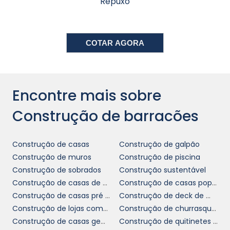
Repuxo
manutenções, permitindo que sua empresa
direcione recursos para outras áreas
estratégicas.
COTAR AGORA
Além dos baixos custos de manutenção, a
construção de barracões oferece a
possibilidade de economizar em ações
relacionados ao espaço de ocupação. A
Encontre mais sobre
possibilidade de expansão em terreno próprio
Construção de barracões
reduz custos com aluguéis e outros encargos
operacionais. Portanto, com um
planejamento eficaz, a construção de
Construção de casas
Construção de galpão
barracões é uma decisão estratégica que
Construção de muros
Construção de piscina
traz benefícios financeiros substanciais e
Construção de sobrados
Construção sustentável
duradouros.
Construção de casas de alto padrão
Construção de casas populares
Construção de casas pré moldadas
Construção de deck de madeira
IMPACTO NA LOGÍSTICA E
Construção de lojas comerciais
Construção de churrasqueiras de alvenaria
EFICIÊNCIA OPERACIONAL
Construção de casas geminadas
Construção de quitinetes para aluguel