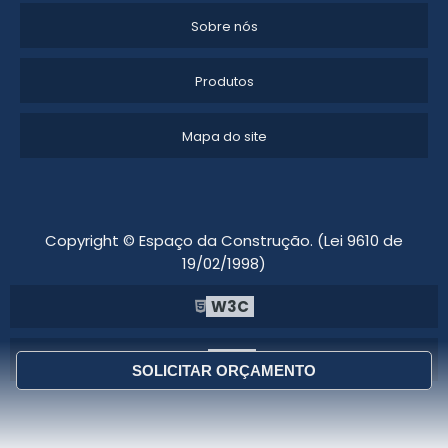
consultar especialistas para que sua empresa
Sobre nós
possa tirar o melhor proveito dessa estrutura.
Não deixe para depois! Entre em contato
conosco e solicite um orçamento detalhado
Produtos
para seu próximo projeto. Estamos prontos
para ajudar você a transformar suas ideias
Mapa do site
em realidade!
Copyright © Espaço da Construção. (Lei 9610 de
19/02/1998)
W3C
W3C
SOLICITAR ORÇAMENTO