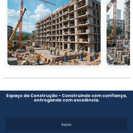
Com uma estrutura adequada, você pode
inovar na oferta de produtos e serviços,
expandindo seu portfólio e criando novas
oportunidades de negócio. O espaço do
barracão pode ser usado para atividades
complementares, como produção e
embalagem, agregando valor à operação e
proporcionando diferencial competitivo.
SOLICITE O SEU
ORÇAMENTO AGORA
MESMO
Espaço da Construção - Construindo com confiança,
entregando com excelência.
construção de
Claro que, ao considerar a
barracões
, a questão do investimento e do
retorno é primordial. Por isso, é essencial
Inicio
realizar um planejamento cuidadoso e