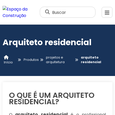
Buscar
Arquiteto residencial
projetos e
arquiteto
Produtos
arquitetura
residencial
Início
O QUE É UM ARQUITETO
RESIDENCIAL?
arquiteto residencial
O
é o profissional