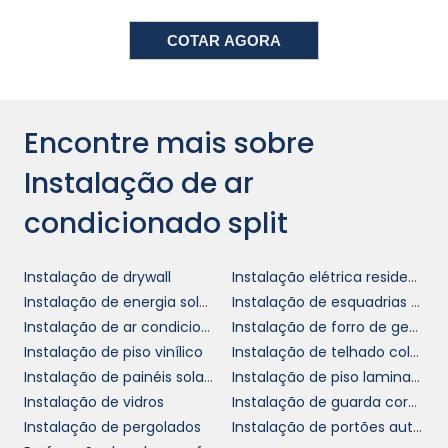
como a disposição do espaço, a janela mais
próxima e as condições elétricas do
COTAR AGORA
ambiente. Profissionais experientes podem
fazer uma análise minuciosa para selecionar
o local ideal.
Encontre mais sobre
Após a escolha do posicionamento, a
instalação envolve a fixação da unidade
Instalação de ar
interna e da externa, interligação das
condicionado split
tubulações e da fiação elétrica, além do teste
de funcionamento. Um atendimento
profissional garante que todos os aspectos
Instalação de drywall
Instalação elétrica residencial
técnicos sejam respeitados, evitando
Instalação de energia solar residencial
Instalação de esquadrias de pvc
problemas futuros como vazamentos ou
Instalação de ar condicionado split
Instalação de forro de gesso acartonado
baixa performance do aparelho.
Instalação de piso vinílico
Instalação de telhado colonial
Instalação de painéis solares
Instalação de piso laminado
MANUTENÇÃO PREVENTIVA
Instalação de vidros
Instalação de guarda corpo de vidro
E A IMPORTÂNCIA DO
Instalação de pergolados
Instalação de portões automáticos
CUIDADO CONTÍNUO