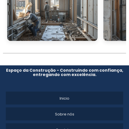
prestado.
Além da experiência, atente-se às
certificações e garantias oferecidas pelo
fornecedor. Um bom serviço de instalação
deve ser acompanhado por um plano de
manutenção e assistência técnica,
garantindo que sua empresa não fique na
dependência de um serviço de baixa
qualidade quando surgirem problemas.
Espaço da Construção - Construindo com confiança,
entregando com excelência.
INVESTIMENTO E RETORNO
PARA SUA EMPRESA
Inicio
instalação de ar-condicionado
Realizar a
split
é um gasto que, embora possa parecer
Sobre nós
considerável à primeira vista, oferece um
retorno significativo em termos de economia